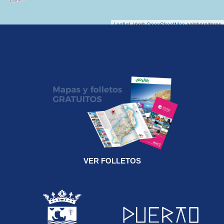
Leaflet
, \r\n©
OpenStreetMap
colaboradores
VER FOLLETOS